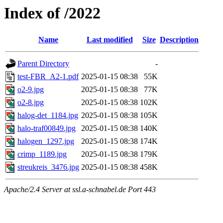
Index of /2022
Name
Last modified
Size
Description
Parent Directory
-
test-FBR_A2-1.pdf
2025-01-15 08:38
55K
o2-9.jpg
2025-01-15 08:38
77K
o2-8.jpg
2025-01-15 08:38
102K
halog-det_1184.jpg
2025-01-15 08:38
105K
halo-traf00849.jpg
2025-01-15 08:38
140K
halogen_1297.jpg
2025-01-15 08:38
174K
crimp_1189.jpg
2025-01-15 08:38
179K
streukreis_3476.jpg
2025-01-15 08:38
458K
Apache/2.4 Server at ssl.a-schnabel.de Port 443